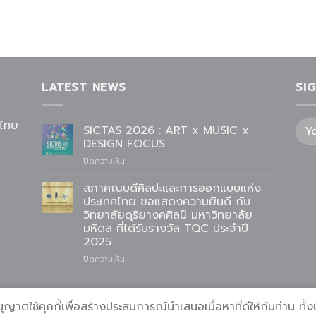
LATEST NEWS
SI
ศไทย
SICTAS 2026 : ART x MUSIC x
DESIGN FOCUS
บน
ปิดความเห็น
SICTAS
2026
สภาคณบดีศิลปะและการออกแบบแห่ง
:
ประเทศไทย ขอแสดงความยินดี กับ
ART
วิทยาลัยดุริยางคศิลป์ มหาวิทยาลัย
x
มหิดล ที่ได้รับรางวัล TQC ประจำปี
MUSIC
2025
x
DESIGN
บน
ปิดความเห็น
FOCUS
สภา
คณบดี
ศิลปะ
คุกกี้เพื่อสร้างประสบการณ์นำเสนอเนื้อหาที่ดีให้กับท่าน ทั้งนี้
ละกิจกรรม
เอกสารและฐานข้อมูล
ติดต่อสภาคณบดี
และ