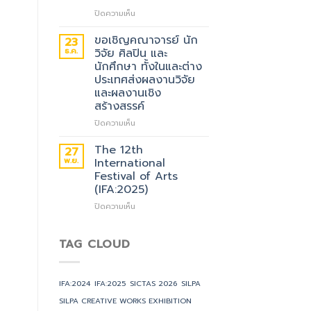
แสดง
บน
ปิดความเห็น
ความ
สภา
ยินดี
คณบดี
ขอเชิญคณาจารย์ นัก
23
กับ
ศิลปะ
ธ.ค.
วิจัย ศิลปิน และ
วิทยาลัย
และ
นักศึกษา ทั้งในและต่าง
ดุริยางคศิลป์
การ
ประเทศส่งผลงานวิจัย
มหาวิทยาลัย
ออกแบบ
และผลงานเชิง
มหิดล
แห่ง
ที่
สร้างสรรค์
ประเทศไทย
ได้
ขอ
บน
ปิดความเห็น
รับ
แสดง
ขอ
รางวัล
ความ
เชิญ
The 12th
27
TQC
ยินดี
คณาจารย์
พ.ย.
International
ประจำ
กับ
นัก
ปี
Festival of Arts
คณะ
วิจัย
2025
(IFA:2025)
ศิลปกรรม
ศิลปิน
ศาสตร์
และ
บน
ปิดความเห็น
มหาวิทยาลัย
นักศึกษา
The
ขอนแก่น
ทั้ง
12th
ที่
ใน
International
TAG CLOUD
ได้
และ
Festival
รับ
ต่าง
of
รางวัล
ประเทศ
Arts
IFA:2024
IFA:2025
SICTAS 2026
SILPA
TQC
ส่ง
(IFA:2025)
ประจำ
ผล
SILPA CREATIVE WORKS EXHIBITION
ปี