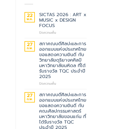
SICTAS 2026 : ART x
22
พ.ค.
MUSIC x DESIGN
FOCUS
บน
ปิดความเห็น
SICTAS
2026
สภาคณบดีศิลปะและการ
27
:
ก.พ.
ออกแบบแห่งประเทศไทย
ART
ขอแสดงความยินดี กับ
x
วิทยาลัยดุริยางคศิลป์
MUSIC
มหาวิทยาลัยมหิดล ที่ได้
x
รับรางวัล TQC ประจำปี
DESIGN
2025
FOCUS
บน
ปิดความเห็น
สภา
คณบดี
สภาคณบดีศิลปะและการ
27
ศิลปะ
ก.พ.
ออกแบบแห่งประเทศไทย
และ
ขอแสดงความยินดี กับ
การ
คณะศิลปกรรมศาสตร์
ออกแบบ
มหาวิทยาลัยขอนแก่น ที่
แห่ง
ได้รับรางวัล TQC
ประเทศไทย
ประจำปี 2025
ขอ