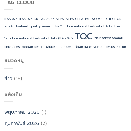
International
TAG CLOUD
นักศึกษา
รับ
กับ
Festival
ทั้ง
รางวัล
คณะ
of
ใน
TQC
ศิลปกรรม
Arts
และ
ประจำ
ศาสตร์
IFA:2024
IFA:2025
SICTAS 2026
SILPA
SILPA CREATIVE WORKS EXHIBITION
(IFA:2025)
ต่าง
ปี
มหาวิทยาลัย
2024
Thailand quality award
The 11th International Festival of Arts
The
ประเทศ
2025
ขอนแก่น
ส่ง
TQC
ที่
ผล
ได้
12th International Festival of Arts (IFA:2025)
วิทยาลัยดุริยางคศิลป์
งาน
รับ
วิจัย
วิทยาลัยดุริยางคศิลป์ มหาวิทยาลัยมหิดล
สภาคณบดีศิลปะและการออกแบบแห่งประเทศไทย
รางวัล
และ
TQC
ผล
ประจำ
หมวดหมู่
งาน
ปี
เชิง
2025
สร้างสรรค์
ข่าว
(18)
คลังเก็บ
พฤษภาคม 2026
(1)
กุมภาพันธ์ 2026
(2)