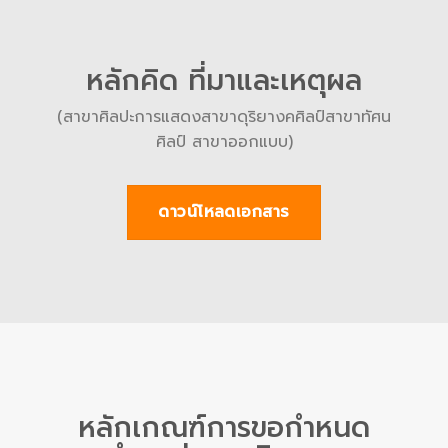
หลักคิด ที่มาและเหตุผล
(สาขาศิลปะการแสดงสาขาดุริยางคศิลป์สาขาทัศน
ศิลป์ สาขาออกแบบ)
ดาวน์โหลดเอกสาร
หลักเกณฑ์การขอกำหนด