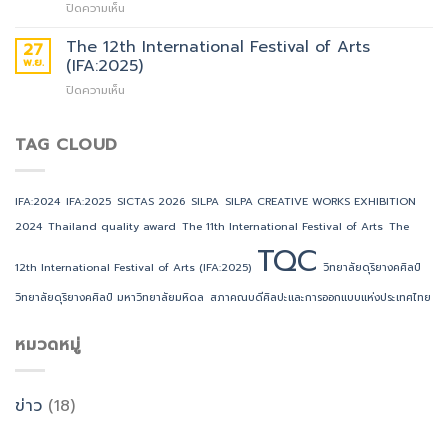
บน
ปิดความเห็น
ยินดี
การ
ขอ
กับ
ออกแบบ
เชิญ
The 12th International Festival of Arts
วิทยาลัย
แห่ง
27
คณาจารย์
ดุริยางคศิลป์
ประเทศไทย
พ.ย.
(IFA:2025)
นัก
มหาวิทยาลัย
ขอ
บน
ปิดความเห็น
วิจัย
มหิดล
แสดง
The
ศิลปิน
ที่
ความ
12th
และ
ได้
ยินดี
International
TAG CLOUD
นักศึกษา
รับ
กับ
Festival
ทั้ง
รางวัล
คณะ
of
ใน
TQC
ศิลปกรรม
Arts
และ
ประจำ
ศาสตร์
IFA:2024
IFA:2025
SICTAS 2026
SILPA
SILPA CREATIVE WORKS EXHIBITION
(IFA:2025)
ต่าง
ปี
มหาวิทยาลัย
2024
Thailand quality award
The 11th International Festival of Arts
The
ประเทศ
2025
ขอนแก่น
ส่ง
TQC
ที่
ผล
ได้
12th International Festival of Arts (IFA:2025)
วิทยาลัยดุริยางคศิลป์
งาน
รับ
วิจัย
วิทยาลัยดุริยางคศิลป์ มหาวิทยาลัยมหิดล
สภาคณบดีศิลปะและการออกแบบแห่งประเทศไทย
รางวัล
และ
TQC
ผล
ประจำ
หมวดหมู่
งาน
ปี
เชิง
2025
สร้างสรรค์
ข่าว
(18)