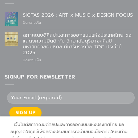
SICTAS 2026 : ART x MUSIC x DESIGN FOCUS
บน
ปิดความเห็น
SICTAS
2026
สภาคณบดีศิลปะและการออกแบบแห่งประเทศไทย ขอ
:
แสดงความยินดี กับ วิทยาลัยดุริยางคศิลป์
ART
มหาวิทยาลัยมหิดล ที่ได้รับรางวัล TQC ประจำปี
x
2025
MUSIC
x
บน
ปิดความเห็น
DESIGN
สภา
FOCUS
คณบดี
ศิลปะ
SIGNUP FOR NEWSLETTER
และ
การ
ออกแบบ
แห่ง
ประเทศไทย
ขอ
แสดง
ความ
ยินดี
เว็บไซต์สภาคณบดีศิลปะและการออกแบบแห่งประเทศไทย ขอ
กับ
อนุญาตใช้คุกกี้เพื่อสร้างประสบการณ์นำเสนอเนื้อหาที่ดีให้กับท่าน
วิทยาลัย