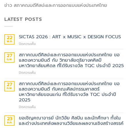
ข่าว สภาคณบดีศิลปะและการออกแบบแห่งประเทศไทย
LATEST POSTS
SICTAS 2026 : ART x MUSIC x DESIGN FOCUS
22
พ.ค.
บน
ปิดความเห็น
SICTAS
2026
สภาคณบดีศิลปะและการออกแบบแห่งประเทศไทย ขอ
27
:
ก.พ.
แสดงความยินดี กับ วิทยาลัยดุริยางคศิลป์
ART
มหาวิทยาลัยมหิดล ที่ได้รับรางวัล TQC ประจำปี 2025
x
บน
ปิดความเห็น
MUSIC
สภา
x
คณบดี
DESIGN
สภาคณบดีศิลปะและการออกแบบแห่งประเทศไทย ขอ
27
ศิลปะ
FOCUS
ก.พ.
แสดงความยินดี กับคณะศิลปกรรมศาสตร์
และ
มหาวิทยาลัยขอนแก่น ที่ได้รับรางวัล TQC ประจำปี
การ
2025
ออกแบบ
แห่ง
บน
ปิดความเห็น
ประเทศไทย
สภา
ขอ
คณบดี
ขอเชิญคณาจารย์ นักวิจัย ศิลปิน และนักศึกษา ทั้งใน
23
แสดง
ศิลปะ
ธ.ค.
และต่างประเทศส่งผลงานวิจัยและผลงานเชิงสร้างสรรค์
ความ
และ