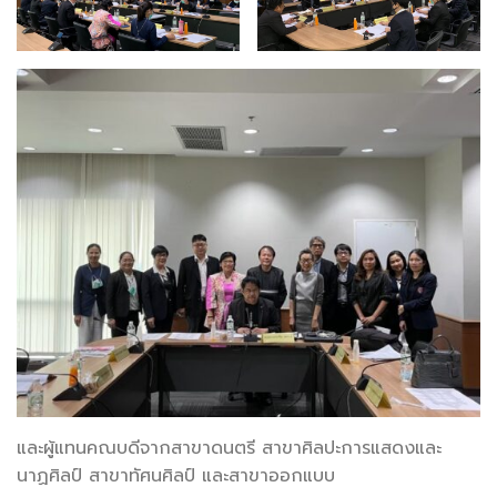
และผู้แทนคณบดีจากสาขาดนตรี สาขาศิลปะการแสดงและ
นาฏศิลป์ สาขาทัศนศิลป์ และสาขาออกแบบ