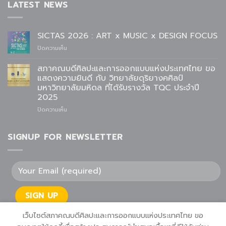
LATEST NEWS
SICTAS 2026 : ART x MUSIC x DESIGN FOCUS
บน
ปิดความเห็น
SICTAS
2026
สภาคณบดีศิลปะและการออกแบบแห่งประเทศไทย ขอ
:
แสดงความยินดี กับ วิทยาลัยดุริยางคศิลป์
ART
มหาวิทยาลัยมหิดล ที่ได้รับรางวัล TQC ประจำปี
x
2025
MUSIC
x
บน
ปิดความเห็น
DESIGN
สภา
FOCUS
คณบดี
ศิลปะ
SIGNUP FOR NEWSLETTER
และ
การ
ออกแบบ
แห่ง
ประเทศไทย
ขอ
แสดง
ความ
ยินดี
เว็บไซต์สภาคณบดีศิลปะและการออกแบบแห่งประเทศไทย ขอ
กับ