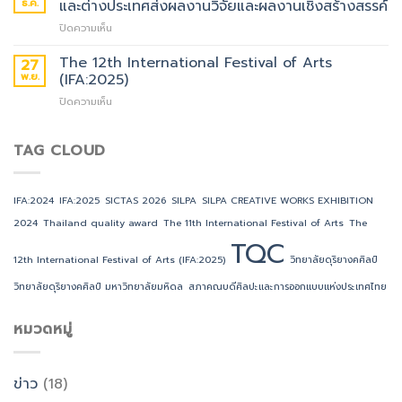
ธ.ค.
และต่างประเทศส่งผลงานวิจัยและผลงานเชิงสร้างสรรค์
ความ
และ
บน
ปิดความเห็น
ยินดี
การ
ขอ
กับ
ออกแบบ
เชิญ
The 12th International Festival of Arts
วิทยาลัย
แห่ง
27
คณาจารย์
ดุริยางคศิลป์
ประเทศไทย
พ.ย.
(IFA:2025)
นัก
มหาวิทยาลัย
ขอ
บน
ปิดความเห็น
วิจัย
มหิดล
แสดง
The
ศิลปิน
ที่
ความ
12th
และ
ได้
ยินดี
International
TAG CLOUD
นักศึกษา
รับ
กับ
Festival
ทั้ง
รางวัล
คณะ
of
ใน
TQC
ศิลปกรรม
Arts
และ
ประจำ
ศาสตร์
IFA:2024
IFA:2025
SICTAS 2026
SILPA
SILPA CREATIVE WORKS EXHIBITION
(IFA:2025)
ต่าง
ปี
มหาวิทยาลัย
2024
Thailand quality award
The 11th International Festival of Arts
The
ประเทศ
2025
ขอนแก่น
ส่ง
TQC
ที่
ผล
ได้
12th International Festival of Arts (IFA:2025)
วิทยาลัยดุริยางคศิลป์
งาน
รับ
วิจัย
วิทยาลัยดุริยางคศิลป์ มหาวิทยาลัยมหิดล
สภาคณบดีศิลปะและการออกแบบแห่งประเทศไทย
รางวัล
และ
TQC
ผล
ประจำ
หมวดหมู่
งาน
ปี
เชิง
2025
สร้างสรรค์
ข่าว
(18)