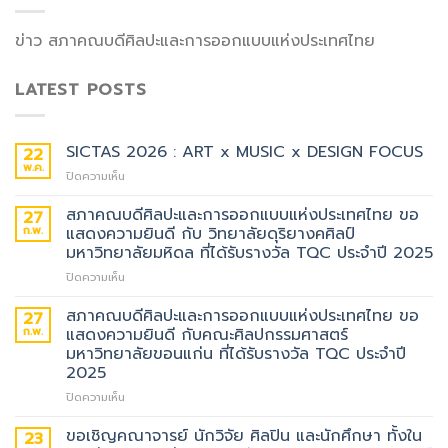
ข่าว สภาคณบดีศิลปะและการออกแบบแห่งประเทศไทย
LATEST POSTS
SICTAS 2026 : ART x MUSIC x DESIGN FOCUS
22
พ.ค.
บน
ปิดความเห็น
SICTAS
2026
สภาคณบดีศิลปะและการออกแบบแห่งประเทศไทย ขอ
27
:
ก.พ.
แสดงความยินดี กับ วิทยาลัยดุริยางคศิลป์
ART
มหาวิทยาลัยมหิดล ที่ได้รับรางวัล TQC ประจำปี 2025
x
บน
ปิดความเห็น
MUSIC
สภา
x
คณบดี
DESIGN
สภาคณบดีศิลปะและการออกแบบแห่งประเทศไทย ขอ
27
ศิลปะ
FOCUS
ก.พ.
แสดงความยินดี กับคณะศิลปกรรมศาสตร์
และ
มหาวิทยาลัยขอนแก่น ที่ได้รับรางวัล TQC ประจำปี
การ
2025
ออกแบบ
แห่ง
บน
ปิดความเห็น
ประเทศไทย
สภา
ขอ
คณบดี
ขอเชิญคณาจารย์ นักวิจัย ศิลปิน และนักศึกษา ทั้งใน
23
แสดง
ศิลปะ