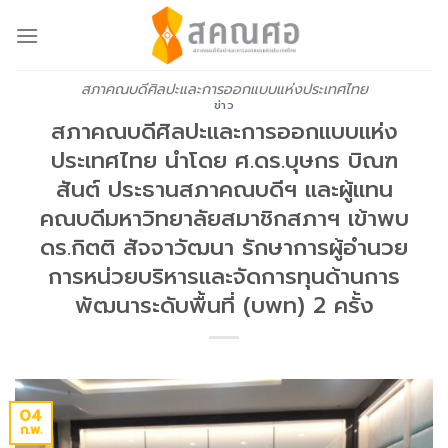
Skip
to
content
สภาคณบดีศิลปะและการออกแบบแห่งประเทศไทย
ข่าว
สภาคณบดีศิลปะและการออกแบบแห่ง
ประเทศไทย นำโดย ศ.ดร.บุษกร บิณฑ
สันต์ ประธานสภาคณบดีฯ และผู้แทน
คณบดีมหาวิทยาลัยสมาชิกสภาฯ เข้าพบ
ดร.กิตติ สัจจาวัฒนา รักษาการผู้อำนวย
การหน่วยบริหารและจัดการทุนด้านการ
พัฒนาระดับพื้นที่ (บพท) 2 ครั้ง
04
ก.พ.